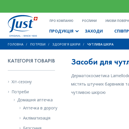
ПРО КОМПАНІЮ
РОСЛИНИ
УМОВИ ПОВЕРН
ПРОДУКЦІЯ
ЗАХОДИ
СПІВП
ГОЛОВНА
ПОТРЕБИ
ЗДОРОВ'Я ШКІРИ
ЧУТЛИВА ШКІРА
Засоби для чут
КАТЕГОРІЯ ТОВАРІВ
Дерматокосметика Lamelloder
Хіт-сезону
містять штучних барвників т
Потреби
чутливою ​​шкірою
Домашня аптечка
Аптечка в дорогу
Акліматизація
Безсоння