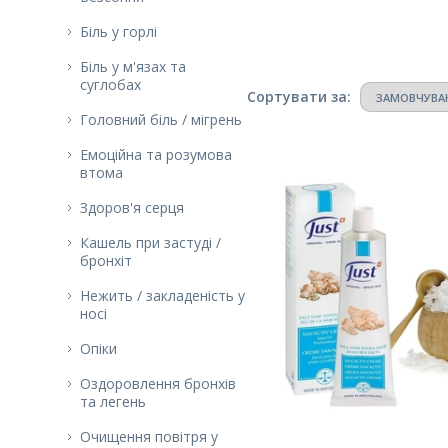
Біль у горлі
Біль у м'язах та
суглобах
Сортувати за:
Головний біль / мігрень
Емоційна та розумова
втома
Здоров'я серця
Кашель при застуді /
бронхіт
Нежить / закладеність у
носі
Опіки
Оздоровлення бронхів
та легень
Очищення повітря у