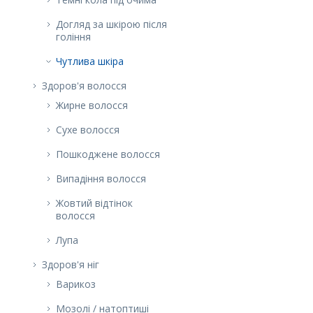
Догляд за шкірою після
гоління
Чутлива шкіра
Здоров'я волосся
Жирне волосся
Сухе волосся
Пошкоджене волосся
Випадіння волосся
Жовтий відтінок
волосся
Лупа
Здоров'я ніг
Варикоз
Мозолі / натоптиші