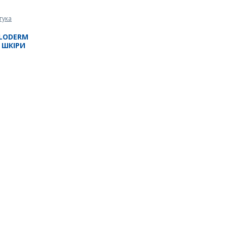
дгука
LLODERM
 ШКІРИ