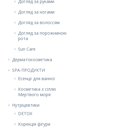
Догляд за руками
Догляд за ногами
Догляд за волоссям
Догляд за порожниною
рота
Sun Care
Дерматокосметика
SPA-ПРОДУКТИ
Есенції для ванної
Косметика з сіллю
Мертвого моря
Нутріцевтики
DETOX
Корекція фігури