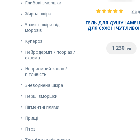
Глибокі зморшки
3 ві
Жирна шкіра
ГЕЛЬ ДЛЯ ДУШУ LAME
Захист шкіри від
ДЛЯ СУХОЇ І ЧУТЛИВОЇ
морозів
Купероз
1 230
ГРН
Нейродерміт / псоріаз /
екзема
Неприємний запах /
пітливість
Зневоднена шкіра
Перші зморшки
Пігментні плями
Прищі
Птоз
Темні кола під очима