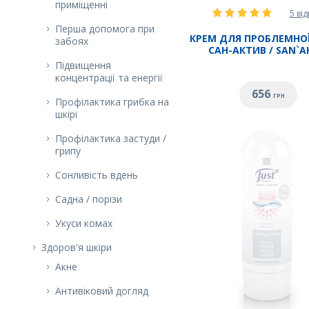
приміщенні
5 від
Перша допомога при
КРЕМ ДЛЯ ПРОБЛЕМНОЇ
забоях
САН-АКТИВ / SАN`A
Підвищення
концентрації та енергії
656
ГРН
Профілактика грибка на
шкірі
Профілактика застуди /
грипу
Сонливість вдень
Садна / порізи
Укуси комах
Здоров'я шкіри
Акне
Антивіковий догляд