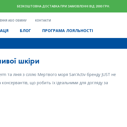
БЕЗКОШТОВНА ДОСТАВКА ПРИ ЗАМОВЛЕННІ ВІД 2000 ГРН.
ЕННЯ АБО ОБМІНУ
КОНТАКТИ
РАЦЯ
БЛОГ
ПРОГРАМА ЛОЯЛЬНОСТІ
ливої шкіри
m та лінія з сіллю Мертвого моря San'Activ бренду JUST не
а консервантів, що робить їх ідеальними для догляду за