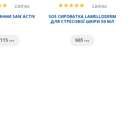
2 відгука
3 відгука
ВАННИ SAN`ACTIV
SOS СИРОВАТКА LAMELLODERM
ДЛЯ СТРЕСОВОЇ ШКІРИ 50 МЛ
 115
665
ГРН
ГРН