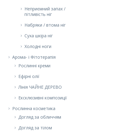
Неприємний запах /
пітливість ніг
Набряки / втома ніг
Суха шкіра ніг
Холодні ноги
Арома- і Фітотерапія
Рослинні креми
Ефірні олії
Лінія ЧАЙНЕ ДЕРЕВО
Ексклюзивні композиції
Рослинна косметика
Догляд за обличчям
Догляд за тілом