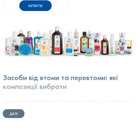
КУПИТИ
Засоби від втоми та перевтоми: які
композиції вибрати
Ефірна олія від емоційної втоми стане в пригоді, коли бракує
енергії. Вона допоможе швидко відновитися. Найбільш
ДАЛІ
ефективними вважаються ті ефірні олії для відновлення
енергії, які стимулюють роботу нервової системи, освіжають
розум і допомагають позбутися сонливості. Можна