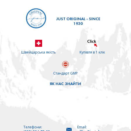
використовувати композиції, що дасть максимальний
результат.
JUST ORIGINAL - SINCE
1930
Композиція ефірних олій Balance & Joy
Такі тонізуючі засоби від втоми розроблені для дітей та
підлітків. Склад – ефірні олії літсея кубеби, апельсини, ялівця,
Швейцарська якість
Купівля в 1 клік
коріандру, лимону, амірісу, базові соняшника, солодкого
мигдалю та екстракт диптериксу. Такі засоби від втоми
Стандарт GMP
допомагають:
ЯК НАС ЗНАЙТИ
відновити емоційний баланс;
підвищити концентрацію;
додає енергії;
підтримує бадьорість;
Телефони:
Email: