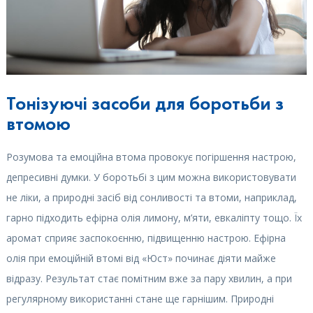
Тонізуючі засоби для боротьби з
втомою
Розумова та емоційна втома провокує погіршення настрою,
депресивні думки. У боротьбі з цим можна використовувати
не ліки, а природні засіб від сонливості та втоми, наприклад,
гарно підходить ефірна олія лимону, м’яти, евкаліпту тощо. Їх
аромат сприяє заспокоєнню, підвищенню настрою. Ефірна
олія при емоційній втомі від «Юст» починає діяти майже
відразу. Результат стає помітним вже за пару хвилин, а при
регулярному використанні стане ще гарнішим. Природні