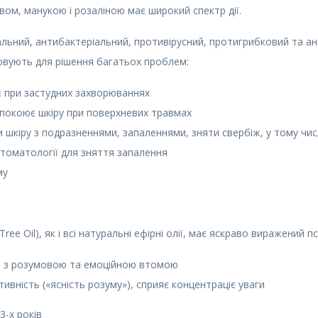
вом, манукою і розаліною має широкий спектр дії.
льний, антибактеріальний, противірусний, протигрибковий та ан
овують для рішення багатьох проблем:
 при застудних захворюваннях
спокоює шкіру при поверхневих травмах
шкіру з подразненнями, запаленнями, зняти свербіж, у тому числ
томатології для зняття запалення
му
ree Oil), як і всі натуральні ефірні олії, має яскраво виражений
 з розумовою та емоційною втомою
ивність («ясність розуму»), сприяє концентраціє уваги
3-х років