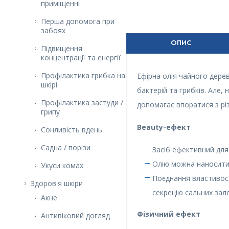
приміщенні
Перша допомога при
забоях
ОПИС
Підвищення
концентрації та енергії
Профілактика грибка на
Ефірна олія чайного дерев
шкірі
бактерій та грибків. Але, 
Профілактика застуди /
допомагає впоратися з різ
грипу
Beauty-ефект
Сонливість вдень
Садна / порізи
Засіб ефективний для
Олію можна наносити 
Укуси комах
Поєднання властивост
Здоров'я шкіри
секрецію сальних зал
Акне
Фізичний ефект
Антивіковий догляд