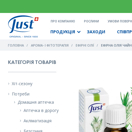
ПРО КОМПАНІЮ
РОСЛИНИ
УМОВИ ПОВЕРН
ПРОДУКЦІЯ
ЗАХОДИ
СПІВП
ГОЛОВНА
АРОМА- І ФІТОТЕРАПІЯ
ЕФІРНІ ОЛІЇ
ЕФІРНА ОЛІЯ ЧАЙН
КАТЕГОРІЯ ТОВАРІВ
Хіт-сезону
Потреби
Домашня аптечка
Аптечка в дорогу
Акліматизація
Безсоння