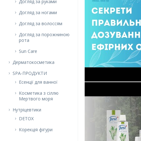
Догляд за руками
Догляд за ногами
Догляд за волоссям
Догляд за порожниною
рота
Sun Care
Дерматокосметика
SPA-ПРОДУКТИ
Есенції для ванної
Косметика з сіллю
Мертвого моря
Нутріцевтики
DETOX
Корекція фігури