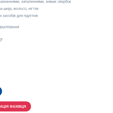
разненнями, запаленнями, знімає свербіж
а шкірі, волоссі, нігтях
засобів для підлітків
ористання
ку