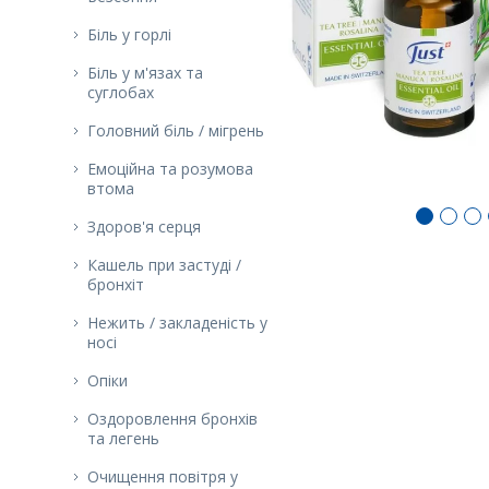
Біль у горлі
Біль у м'язах та
суглобах
Головний біль / мігрень
Емоційна та розумова
втома
Здоров'я серця
Кашель при застуді /
бронхіт
Нежить / закладеність у
носі
Опіки
Оздоровлення бронхів
та легень
Очищення повітря у