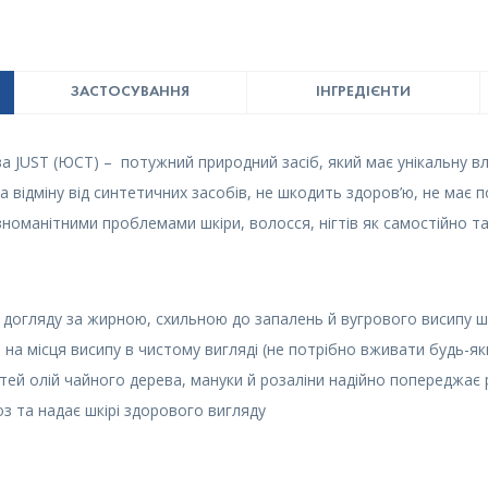
ЗАСТОСУВАННЯ
ІНГРЕДІЄНТИ
а JUST (ЮСТ) – потужний природний засіб, який має унікальну вла
на відміну від синтетичних засобів, не шкодить здоров’ю, не має п
номанітними проблемами шкіри, волосся, нігтів як самостійно так
 догляду за жирною, схильною до запалень й вугрового висипу 
на місця висипу в чистому вигляді (не потрібно вживати будь-як
ей олій чайного дерева, мануки й розаліни надійно попереджає р
оз та надає шкірі здорового вигляду