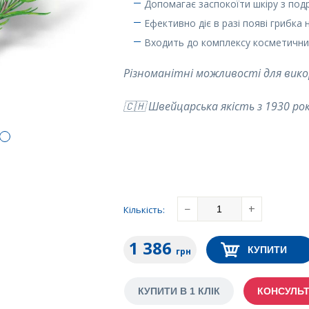
Допомагає заспокоїти шкіру з под
Ефективно діє в разі появі грибка н
Входить до комплексу косметичних 
Різноманітні можливості для вик
🇨🇭 Швейцарська якість з 1930 ро
−
+
Кількість
:
1 386
КУПИТИ
грн