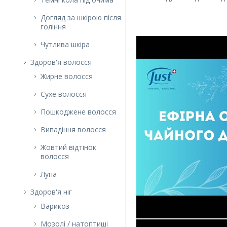
Догляд за шкірою після
гоління
Чутлива шкіра
Здоров'я волосся
Жирне волосся
Сухе волосся
Пошкоджене волосся
Випадіння волосся
Жовтий відтінок
волосся
Лупа
Здоров'я ніг
Варикоз
Мозолі / натоптиші