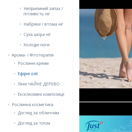
Неприємний запах /
пітливість ніг
Набряки / втома ніг
Суха шкіра ніг
Холодні ноги
Арома- і Фітотерапія
Рослинні креми
Ефірні олії
Лінія ЧАЙНЕ ДЕРЕВО
Ексклюзивні композиції
Рослинна косметика
Догляд за обличчям
Догляд за тілом