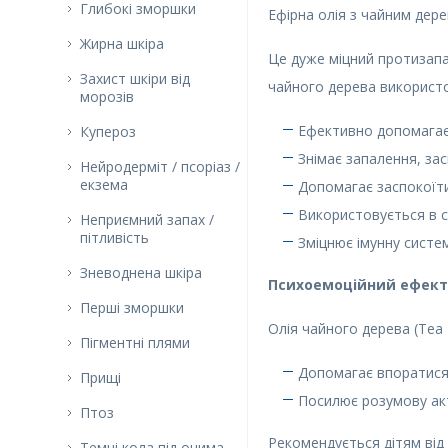
Глибокі зморшки
Ефірна олія з чайним дере
Жирна шкіра
Це дуже міцний протизапа
Захист шкіри від
чайного дерева використ
морозів
Ефективно допомагає
Купероз
Знімає запалення, за
Нейродерміт / псоріаз /
екзема
Допомагає заспокоїти 
Використовується в с
Неприємний запах /
пітливість
Зміцнює імунну систе
Зневоднена шкіра
Психоемоційний ефект
Перші зморшки
Олія чайного дерева (Tea T
Пігментні плями
Допомагає впоратися
Прищі
Посилює розумову акт
Птоз
Рекомендується дітям від 
Темні кола під очима