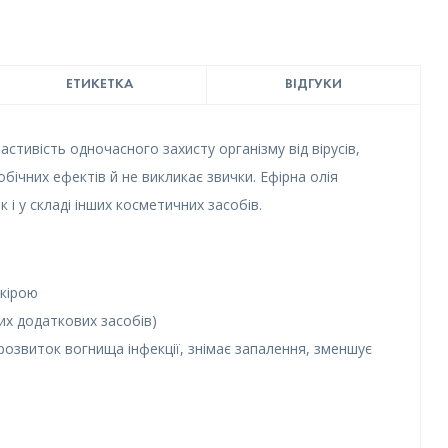
ЕТИКЕТКА
ВІДГУКИ
стивість одночасного захисту організму від вірусів,
обічних ефектів й не викликає звички. Ефірна олія
 і у складі інших косметичних засобів.
шкірою
их додаткових засобів)
озвиток вогнища інфекції, знімає запалення, зменшує