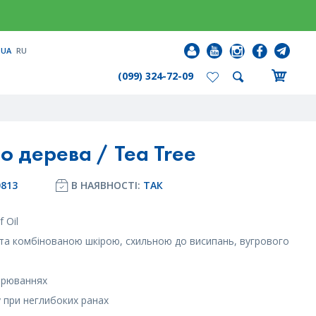
UA
RU
(099) 324-72-09
о дерева / Tea Tree
0813
В НАЯВНОСТІ:
ТАК
f Oil
та комбінованою шкірою, схильною до висипань, вугрового
орюваннях
у при неглибоких ранах