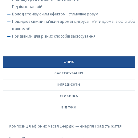
Піднімає настрій
Володіє тонізуючим ефектом і стимулює розум
Поширює свіжий і м'який аромат цитруса і м'яти вдома, в офісі або
в автомобілі
Придатний для різних способів застосування
ОПИС
ЗАСТОСУВАННЯ
ІНГРЕДІЄНТИ
ЕТИКЕТКА
ВІДГУКИ
Композиція ефірних масел Енерджі — енергія і радість життя!