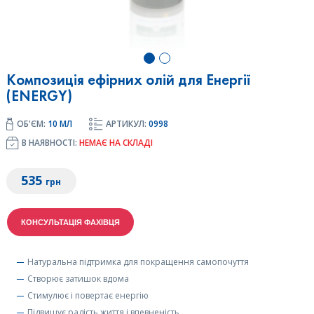
Композиція ефірних олій для Енергії
(ENERGY)
ОБ'ЄМ:
10 МЛ
АРТИКУЛ:
0998
В НАЯВНОСТІ:
НЕМАЄ НА СКЛАДІ
535
грн
Натуральна підтримка для покращення самопочуття
Створює затишок вдома
Стимулює і повертає енергію
Підвищує радість життя і впевненість