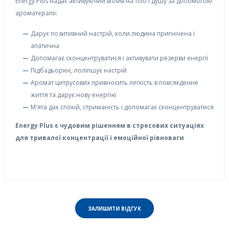
Energy Plus надає активуючий вплив на тіло і душу за допомогою
ароматерапіі:
Дарує позитивний настрій, коли людина пригнічена і
апатична
Допомагає сконцентруватися і активувати резерви енергії
Підбадьорює, поліпшує настрій
Аромат цитрусових привносить легкість в повсякденне
життя та дарує нову енергію
М'ята дає спокій, стриманість і допомагає сконцентруватися
Energy Plus є чудовим рішенням в стресових ситуаціях
для тривалої концентрації і емоційної рівноваги
ЗАЛИШИТИ ВІДГУК