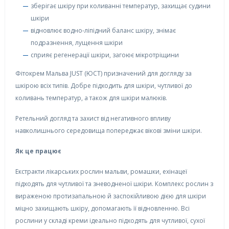
зберігає шкіру при коливанні температур, захищає судини
шкіри
відновлює водно-ліпідний баланс шкіру, знімає
подразнення, лущення шкіри
сприяє регенерації шкіри, загоює мікротріщини
Фітокрем Мальва JUST (ЮСТ) призначений для догляду за
шкірою всіх типів. Добре підходить для шкіри, чутливої до
коливань температур, а також для шкіри малюків.
Ретельний догляд та захист від негативного впливу
навколишнього середовища попереджає вікові зміни шкіри.
Як це працює
Екстракти лікарських рослин мальви, ромашки, ехінацеї
підходять для чутливої та зневодненої шкіри. Комплекс рослин з
вираженою протизапальною й заспокійливою дією для шкіри
міцно захищають шкіру, допомагають її відновленню. Всі
рослини у складі креми ідеально підходять для чутливої, сухої