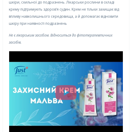
шкіри, схильної до подразнень. Лікарськи рослини в складі
крему підтримують здоров’я судин. Крем не тільки захищає від
впливу навколишнього середовища, а й допомагає відновити
шкіру при наявності подразнень
Не є лікарським засобом. Відноситься до фітотерапевтичних
засобів.