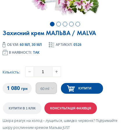
Захисний крем МАЛЬВА / MALVA
ОБ'ЄМ:
60 МЛ
,
30 МЛ
АРТИКУЛ:
0526
В НАЯВНОСТІ:
ТАК
−
+
Кількість
:
1 080
грн
КУПИТИ
Шкіра реагує на холод – лущиться, швидко червоніє? Підтримайте
шкіру рослинним кремом Мальва JUST