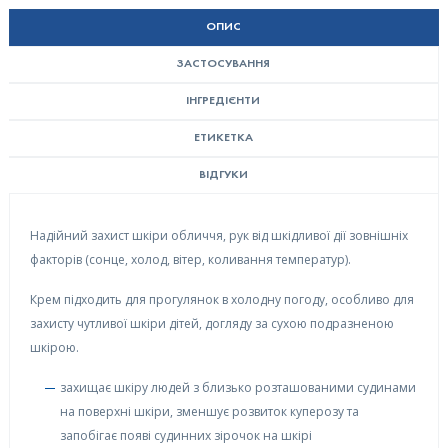
ОПИС
ЗАСТОСУВАННЯ
ІНГРЕДІЄНТИ
ЕТИКЕТКА
ВІДГУКИ
Надійний захист шкіри обличчя, рук від шкідливої дії зовнішніх
факторів (сонце, холод, вітер, коливання температур).
Крем підходить для прогулянок в холодну погоду, особливо для
захисту чутливої шкіри дітей, догляду за сухою подразненою
шкірою.
захищає шкіру людей з близько розташованими судинами
на поверхні шкіри, зменшує розвиток куперозу та
запобігає появі судинних зірочок на шкірі