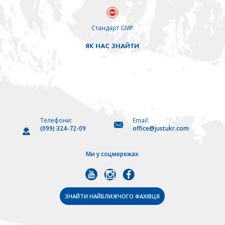
дітям і літнім людям, чия шкіра особливо вразлива
до перепадів температур;
Стандарт GMP
тим, хто часто знаходиться на вулиці в зимовий
ЯК НАС ЗНАЙТИ
період: пішоходам, мамам з візочками,
спортсменам, працівникам на відкритому повітрі;
усім, хто хоче зберегти руки м’якими, гладенькими
та доглянутими навіть у найхолоднішу погоду.
Телефони:
Email:
А якщо ви хочете зробити вашу шкіру більш зволоженою та
(099) 324-72-09
office@justukr.com
прибрати подразнення, використовуйте не лише захист від
Ми у соцмережах
протизапальний крем ЛАВАНДА /
холоду, а й
LAVANDA
крем для подразненої шкіри
,
КАЛЕНДУЛА / MARIGOLD
крем-бар'єр для рук
та
ЗНАЙТИ НАЙБЛИЖЧОГО ФАХІВЦЯ
Ромашка / CAMOMILE
.
Компанія Just: ваш надійний помічник у