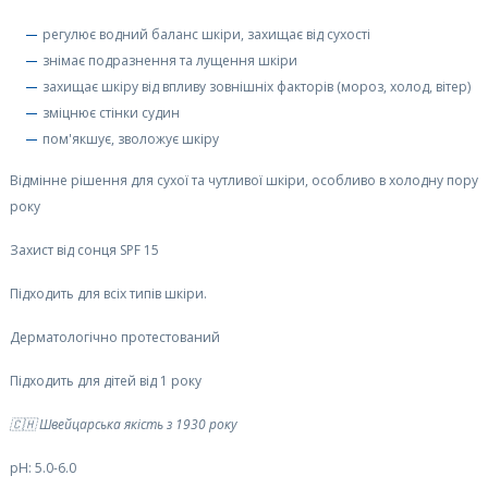
регулює водний баланс шкіри, захищає від сухості
знімає подразнення та лущення шкіри
захищає шкіру від впливу зовнішніх факторів (мороз, холод, вітер)
зміцнює стінки судин
пом'якшує, зволожує шкіру
Відмінне рішення для сухої та чутливої шкіри, особливо в холодну пору
року
Захист від сонця SPF 15
Підходить для всіх типів шкіри.
Дерматологічно протестований
Підходить для дітей від 1 року
🇨🇭 Швейцарська якість з 1930 року
рН: 5.0-6.0