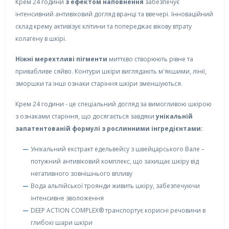
Крем 24 години
з ефектом наповнення
забезпечує
інтенсивний антивіковий догляд вранці та ввечері. Інноваційний
склад крему активізує клітини та попереджає вікову втрату
колагену в шкірі.
Ніжні мерехтливі пігменти
миттєво створюють рівне та
привабливе сяйво. Контури шкіри виглядають м'якшими, лінії,
зморшки та інші ознаки старіння шкіри зменшуються.
Крем 24 години - це спеціальний догляд за вимогливою шкірою
з ознаками старіння, що досягається завдяки
унікальній
запатентованій формулі з рослинними інгредієнтами:
Унікальний екстракт едельвейсу з швейцарського Вале –
потужний антивіковий комплекс, що захищає шкіру від
негативного зовнішнього впливу
Вода альпійської троянди живить шкіру, забезпечуючи
інтенсивне зволоження
DEEP ACTION COMPLEX® транспортує корисні речовини в
глибокі шари шкіри