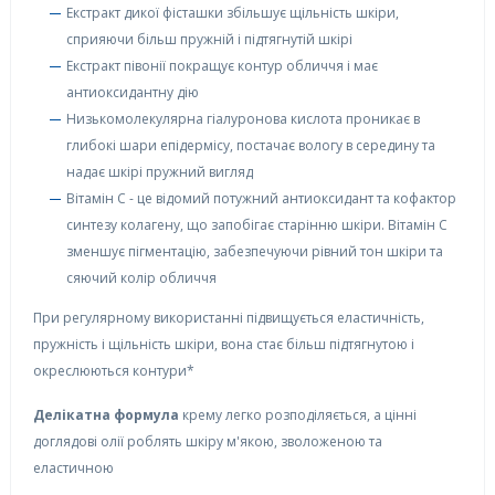
Екстракт дикої фісташки збільшує щільність шкіри,
сприяючи більш пружній і підтягнутій шкірі
Екстракт півонії покращує контур обличчя і має
антиоксидантну дію
Низькомолекулярна гіалуронова кислота проникає в
глибокі шари епідермісу, постачає вологу в середину та
надає шкірі пружний вигляд
Вітамін С - це відомий потужний антиоксидант та кофактор
синтезу колагену, що запобігає старінню шкіри. Вітамін С
зменшує пігментацію, забезпечуючи рівний тон шкіри та
сяючий колір обличчя
При регулярному використанні підвищується еластичність,
пружність і щільність шкіри, вона стає більш підтягнутою і
окреслюються контури*
Делікатна формула
крему легко розподіляється, а цінні
доглядові олії роблять шкіру м'якою, зволоженою та
еластичною