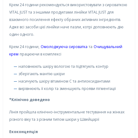
Крем 24 години рекомендується використовувати з сироваткою
VITAL JUST та з іншими продуктами лінійки VITAL JUST для
взаємного посилення ефекту обраних активних інгредієнтів.
Адже всі засоби цієї лінійки наче пазли, котрі доповнюють дію
один одного.
Крем 24 години,
Омолоджуюча сироватка
та
Очищувальний
крем
працюючи в комплексі
наповнюють шкіру вологою та підтягують контур
зберігають мантію шкіри
насичують шкіру вітаміном С та антиоксидантами
вирівнюють її колір та зменшують прояви пігментації
*Клінічно доведено
Лінія пройшла клінічно-інструментальне тестування на жінках
різного віку та з різним типом шкіри у Швейцарії
Екоконцепція