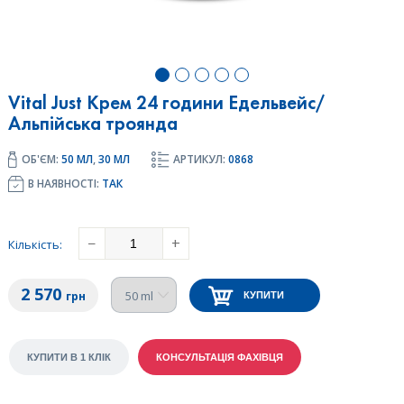
Vital Just Крем 24 години Едельвейс/
Альпійська троянда
ОБ'ЄМ:
50 МЛ
,
30 МЛ
АРТИКУЛ:
0868
В НАЯВНОСТІ:
ТАК
−
+
Кількість
:
2 570
грн
КУПИТИ