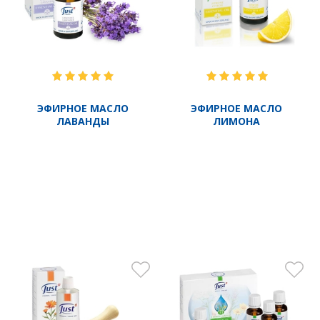
Фітоестрогени - це унікальні рослинні фітогормони, які
допомагають зберегти молодість, легко пережити менопаузу
і радіти життю без всяких припливів-відливів і інших
«радощів». Але одним з головних плюсів фітоестрогенів є їх
ЭФИРНОЕ МАСЛО
ЭФИРНОЕ МАСЛО
безпека для жіночого організму. Також, фітоестрогени
ЛАВАНДЫ
ЛИМОНА
корегують емоції, уповільнюють процеси старіння,
стимулюють вироблення колагену, регулюють роботу
кровоносної і нервової систем, мають антиоксидантні
властивості.
Крем лаванда ЮСТ прекрасно зволожує шкіру і утримує
вологу всередині, перешкоджаючи сухості і появи зморшок.
Фітокрем має легку текстуру, швидко вбирається, не залишає
жирної плівки і підходить для догляду за вимогливою шкірою.