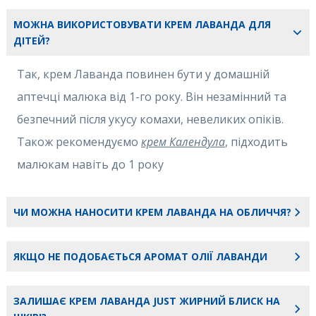
красивий вигляд.
МОЖНА ВИКОРИСТОВУВАТИ КРЕМ ЛАВАНДА ДЛЯ
ДІТЕЙ?
Зупинимося детальніше на випадках, коли lavender крем JUST
вам стане в нагоді, адже крем має різні способи застосування.
Так, крем Лаванда повинен бути у домашній
аптечці малюка від 1-го року. Він незамінний та
Щоденний догляд за шкірою обличчя
безпечний після укусу комахи, невеликих опіків.
Заспокійливий крем лаванда підійде для щоденного догляду
Також рекомендуємо
крем Календула
, підходить
за чутливою шкірою обличчя. Він містить природні
малюкам навіть до 1 року
компоненти, які інтенсивно зволожують і живлять шкіру,
загоюють, знімають запалення і допомагають зберегти
ЧИ МОЖНА НАНОСИТИ КРЕМ ЛАВАНДА НА ОБЛИЧЧЯ?
молодість шкіри. Крем з лавандою можна використовувати
вранці і / або ввечері. Вже після першого застосування ви
Так, крем особливо підходить для жирної та
ЯКЩО НЕ ПОДОБАЄТЬСЯ АРОМАТ ОЛІЇ ЛАВАНДИ
помітите, що шкіра стала більш зволоженою і підтягнутою,
комбінованої типів шкіри. Використовується для
пішла сухість та лущення. А при регулярному використанні
Ефірна олія лаванди має цілющі властивості для
зменшення процесів запалення на шкірі (прищів,
ЗАЛИШАЄ КРЕМ ЛАВАНДА JUST ЖИРНИЙ БЛИСК НА
вирівнюється тон шкіри і зникають подразнення.
шкіри, особливо при запаленнях. Але якщо вам
почервоніння) та регулювання виработки